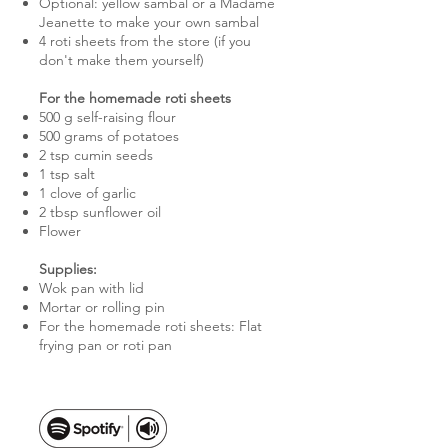
Optional: yellow sambal or a Madame
Jeanette to make your own sambal
4 roti sheets from the store (if you
don't make them yourself)
For the homemade roti sheets
500 g self-raising flour
500 grams of potatoes
2 tsp cumin seeds
1 tsp salt
1 clove of garlic
2 tbsp sunflower oil
Flower
Supplies:
Wok pan with lid
Mortar or rolling pin
For the homemade roti sheets: Flat
frying pan or roti pan