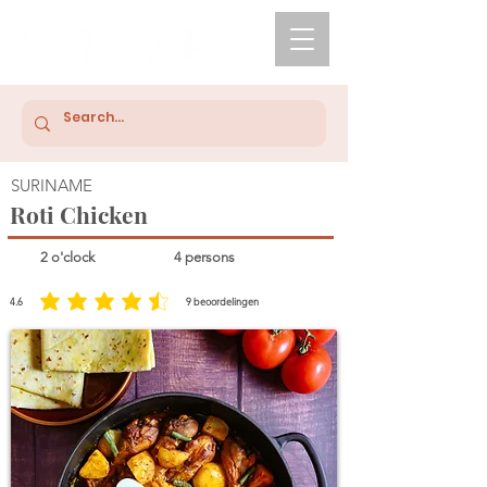
SURINAME
Roti Chicken
2 o'clock
4 persons
4.6
9
beoordelingen
average rating is 4.6 out of 5, based on 9 votes, beoordelingen