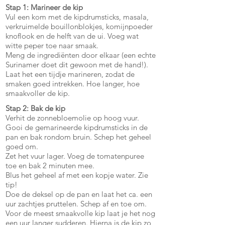
Stap 1: Marineer de kip
Vul een kom met de kipdrumsticks, masala,
verkruimelde bouillonblokjes, komijnpoeder
knoflook en de helft van de ui. Voeg wat
witte peper toe naar smaak.
Meng de ingrediënten door elkaar (een echte
Surinamer doet dit gewoon met de hand!).
Laat het een tijdje marineren, zodat de
smaken goed intrekken. Hoe langer, hoe
smaakvoller de kip.
Stap 2: Bak de kip
Verhit de zonnebloemolie op hoog vuur.
Gooi de gemarineerde kipdrumsticks in de
pan en bak rondom bruin. Schep het geheel
goed om.
Zet het vuur lager. Voeg de tomatenpuree
toe en bak 2 minuten mee.
Blus het geheel af met een kopje water. Zie
tip!
Doe de deksel op de pan en laat het ca. een
uur zachtjes pruttelen. Schep af en toe om.
Voor de meest smaakvolle kip laat je het nog
een uur langer sudderen. Hierna is de kip zo