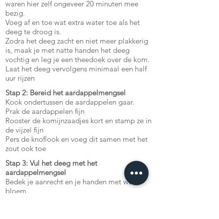
waren hier zelf ongeveer 20 minuten mee
bezig.
Voeg af en toe wat extra water toe als het
deeg te droog is.
Zodra het deeg zacht en niet meer plakkerig
is, maak je met natte handen het deeg
vochtig en leg je een theedoek over de kom.
Laat het deeg vervolgens minimaal een half
uur rijzen
Stap 2: Bereid het aardappelmengsel
Kook ondertussen de aardappelen gaar.
Prak de aardappelen fijn
Rooster de komijnzaadjes kort en stamp ze in
de vijzel fijn
Pers de knoflook en voeg dit samen met het
zout ook toe
Stap 3: Vul het deeg met het
aardappelmengsel
Bedek je aanrecht en je handen met wat
bloem
Als het deeg een half uur heeft gerezen
verdeel je het in kleine bolletjes
Druk de bolletjes plat en maak een kuiltje