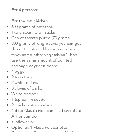
For 4 persons:
For the roti chicken
600 grams of potatoes
1kg chicken drumsticks
Can of tomato puree (70 grams)
800 grams of long beans: you can get
this at the store. No shop nearby or
fancy some other vegetables? Then
use the same amount of pointed
cabbage or green beans
4 eggs
2 tomatoes
2 white onions
3 cloves of garlic
White pepper
1 tsp cumin seeds
2 chicken stock cubes
4 tbsp Masala (you can just buy this at
AH or Jumbo)
sunflower oil
Optional: 1 Madame Jeanette